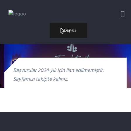
Başvur
Başvur
Başvurular 2024 yılı için ilan edilmemiştir.
Sayfamızı takipte kalınız.