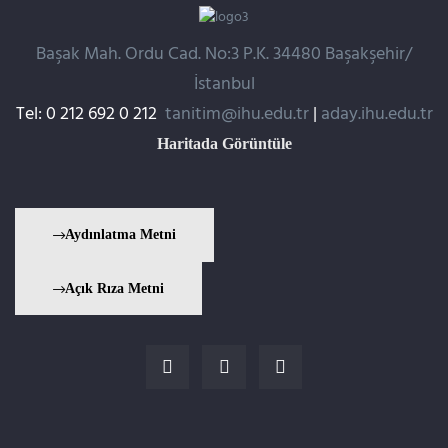
Başak Mah. Ordu Cad. No:3 P.K. 34480 Başakşehir/
İstanbul
Tel: 0 212 692 0 212
tanitim@ihu.edu.tr
|
aday.ihu.edu.tr
Haritada Görüntüle
Aydınlatma Metni
Açık Rıza Metni