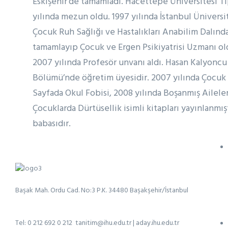
Eskişehir’de tamamladı. Hacettepe Üniversitesi Tı
yılında mezun oldu. 1997 yılında İstanbul Üniversit
Çocuk Ruh Sağlığı ve Hastalıkları Anabilim Dalınd
tamamlayıp Çocuk ve Ergen Psikiyatrisi Uzmanı ol
2007 yılında Profesör unvanı aldı. Hasan Kalyoncu 
Bölümü’nde öğretim üyesidir. 2007 yılında Çocuk Ps
Sayfada Okul Fobisi, 2008 yılında Boşanmış Ailele
Çocuklarda Dürtüsellik isimli kitapları yayınlanmışt
babasıdır.
Başak Mah. Ordu Cad. No:3 P.K. 34480 Başakşehir/İstanbul
Tel: 0 212 692 0 212
tanitim@ihu.edu.tr
|
aday.ihu.edu.tr