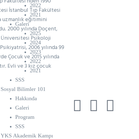
p Fakültesi’nden 1990
2022
esi İstanbul Tıp Fakültesi
2021
a uzmanlık eğitimini
Galeri
du. 2000 yılında Doçent,
2025
Üniversitesi Psikoloji
2024
ikiyatrisi, 2006 yılında 99
2023
rde Çocuk ve 2015 yılında
2022
ır. Evli ve 3 kız çocuk
2021
SSS
Sosyal Bilimler 101
Hakkında
Galeri
Program
SSS
YKS Akademik Kampı