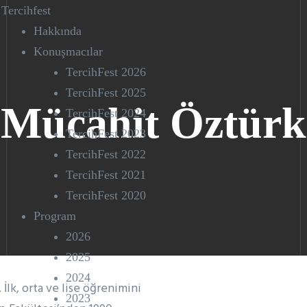
Tercihfest
Hakkında
Konuşmacılar
TercihFest 2026
TercihFest 2025
Mücahit Öztürk
TercihFest 2024
TercihFest 2023
TercihFest 2022
TercihFest 2021
TercihFest 2020
Program
2026
2025
2024
İlk, orta ve lise öğrenimini
2023