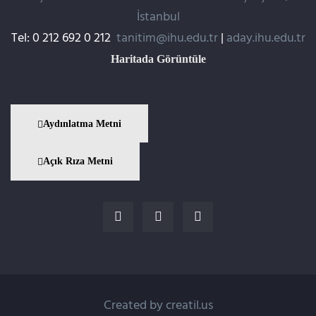
İstanbul
Tel: 0 212 692 0 212
tanitim@ihu.edu.tr
|
aday.ihu.edu.tr
Haritada Görüntüle
Aydınlatma Metni
Açık Rıza Metni
Created by
creatil.us