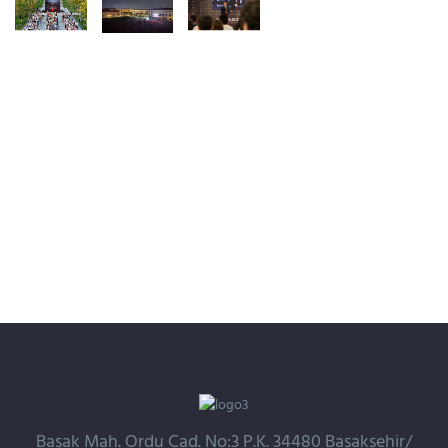
Başak Mah. Ordu Cad. No:3 P.K. 34480 Başakşehir/