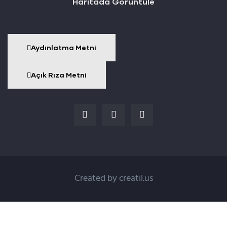
Haritada Görüntüle
Aydınlatma Metni
Açık Rıza Metni
Created by
creatil.us