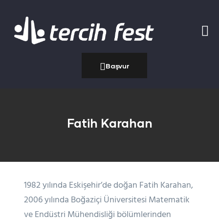
Başvur
Fatih Karahan
1982 yılında Eskişehir’de doğan Fatih Karahan,
2006 yılında Boğaziçi Üniversitesi Matematik
ve Endüstri Mühendisliği bölümlerinden