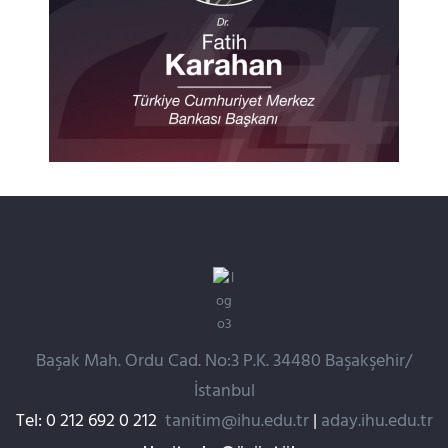
Başak Mah. Ordu Cad. No:3 P.K. 34480 Başakşehir/
İstanbul
Tel: 0 212 692 0 212
tanitim@ihu.edu.tr
|
aday.ihu.edu.tr